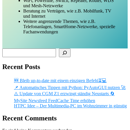
WiFi, Powerline, Switch, Repeater, Router, WDS
und Mesh-Netzwerke
Beratung zu Verträgen, wie z.B. Mobilfunk, TV
und Internet
Weitere angrenzende Themen, wie z.B.
Telefonanlagen, SmartHome-Netzwerke, spezielle
Fachanwendungen
Suchen
Recent Posts
🆕 Bleib up-to-date mit einem einzigen Befehl⏳💻
📌 Automatisches Tippen mit Python: PyAutoGUI nutzen 🚀
⚠️ Update von CGM Z1 erzwingt ständig Neustarts 🔄
MySite Newsfeed FeedCache Time erhöhen
HTPC Idee – Der Multimedia-PC im Wohnzimmer in günstig
Recent Comments