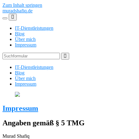
Zum Inhalt springen
muradshafiq.de
Mobil-
Suchfeld
Menü
umschalten
IT-Dienstleistungen
umschalten
Blog
Über mich
Impressum
Suchen
IT-Dienstleistungen
Blog
Über mich
Impressum
Impressum
Angaben gemäß § 5 TMG
Murad Shafiq