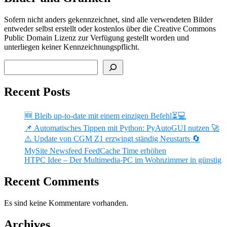
Sofern nicht anders gekennzeichnet, sind alle verwendeten Bilder
entweder selbst erstellt oder kostenlos über die Creative Commons
Public Domain Lizenz zur Verfügung gestellt worden und
unterliegen keiner Kennzeichnungspflicht.
Suchen
Recent Posts
🆕 Bleib up-to-date mit einem einzigen Befehl⏳💻
📌 Automatisches Tippen mit Python: PyAutoGUI nutzen 🚀
⚠️ Update von CGM Z1 erzwingt ständig Neustarts 🔄
MySite Newsfeed FeedCache Time erhöhen
HTPC Idee – Der Multimedia-PC im Wohnzimmer in günstig
Recent Comments
Es sind keine Kommentare vorhanden.
Archives