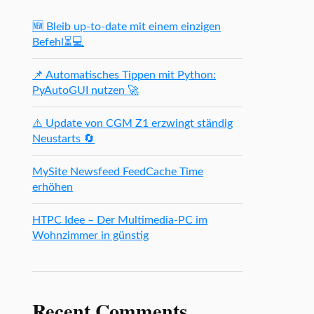
🆕 Bleib up-to-date mit einem einzigen
Befehl⏳💻
📌 Automatisches Tippen mit Python:
PyAutoGUI nutzen 🚀
⚠️ Update von CGM Z1 erzwingt ständig
Neustarts 🔄
MySite Newsfeed FeedCache Time
erhöhen
HTPC Idee – Der Multimedia-PC im
Wohnzimmer in günstig
Recent Comments