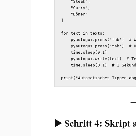
    "Steak",

    "Curry",

    "Döner"

]

for text in texts:

    pyautogui.press('tab')  # Wechsel zum nächsten Feld

    pyautogui.press('tab')  # Doppelte TAB-Eingabe

    time.sleep(0.1)

    pyautogui.write(text)  # Text eingeben

    time.sleep(0.1)  # 1 Sekunde warten

print("Automatisches Tippen ab
▶️ Schritt 4: Skript