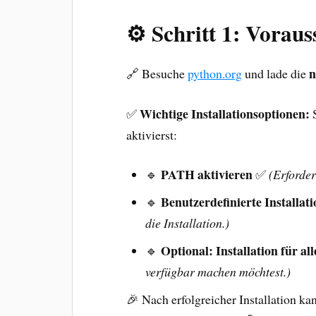
⚙️ Schritt 1: Voraus
n
🔗 Besuche
python.org
und lade die
Wichtige Installationsoptionen:
✅
S
aktivierst:
PATH aktivieren
🔹
✅
(Erforder
Benutzerdefinierte Installat
🔹
die Installation.)
Optional: Installation für al
🔹
verfügbar machen möchtest.)
🎉 Nach erfolgreicher Installation ka