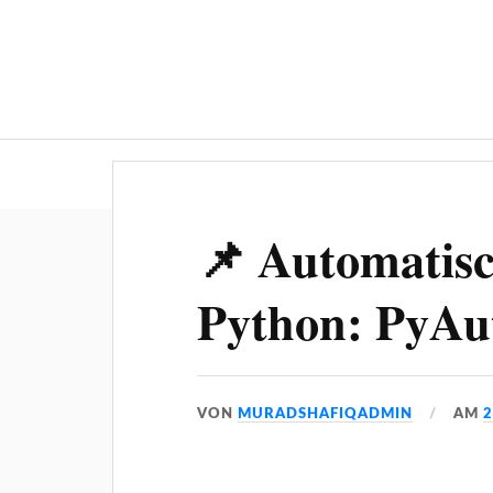
📌 Automatisc
Python: PyAu
VON
MURADSHAFIQADMIN
AM
2