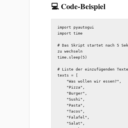
💻 Code-Beispiel
import pyautogui

import time

# Das Skript startet nach 5 Sek
zu wechseln

time.sleep(5)

# Liste der einzufügenden Texte
texts = [

    "Was wollen wir essen?",

    "Pizza",

    "Burger",

    "Sushi",

    "Pasta",

    "Tacos",

    "Falafel",

    "Salat",
